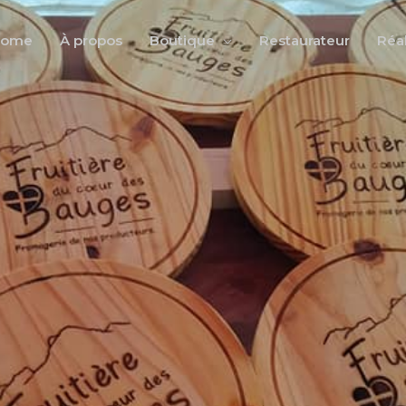
Home
À propos
Boutique
Restaurateur
Réal