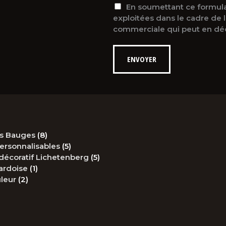
En soumettant ce formulai
exploitées dans le cadre de 
commerciale qui peut en déc
ENVOYER
8
es Bauges
8
produits
5
ersonnalisables
5
produits
5
décoratif Lichetenberg
5
1
produits
ardoise
1
2
produit
leur
2
produits