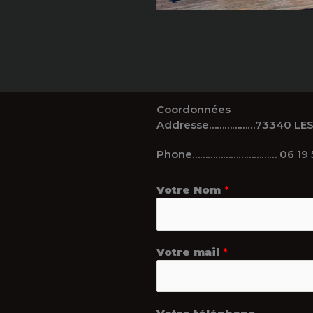
Coordonnées
Addresse………………73340 LE
Phone…………………………… 06 19 5
Votre Nom
*
Votre mail
*