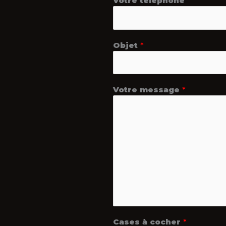
Votre téléphone
Objet
*
Votre message
*
Cases à cocher
*