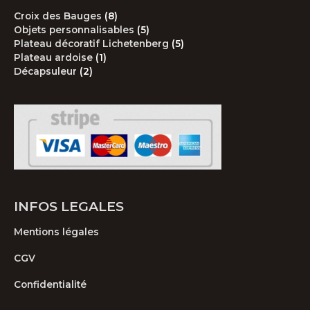
8
Croix des Bauges
8
produits
5
Objets personnalisables
5
produits
5
Plateau décoratif Lichetenberg
5
1
produits
Plateau ardoise
1
2
produit
Décapsuleur
2
produits
INFOS LEGALES
Mentions légales
CGV
Confidentialité