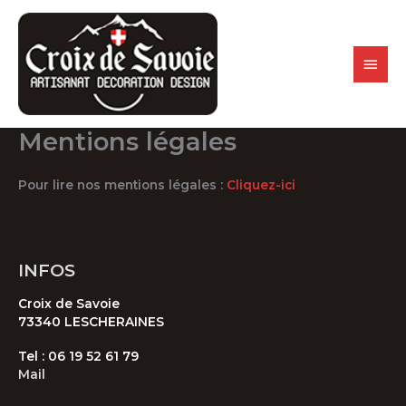
Aller
au
contenu
MENU
PRINC
Mentions légales
Pour lire nos mentions légales :
Cliquez-ici
INFOS
Croix de Savoie
73340 LESCHERAINES
Tel : 06 19 52 61 79
Mail