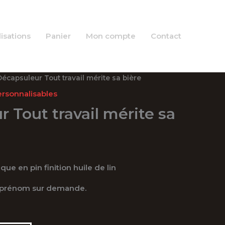
isations
Panier
Mon compte
Contact
Décapsuleur Tout travail mérite sa bière
ersonnalisables
 Tout travail mérite sa
ue en pin finition huile de lin
c prénom sur demande.