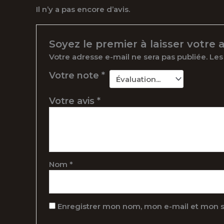
Il n’y a pas encore d’avis.
Soyez le premier à laisser votre 
Votre adresse e-mail ne sera pas publiée.
Les
Votre note
*
Votre avis
*
Nom
*
Enregistrer mon nom, mon e-mail et mon s