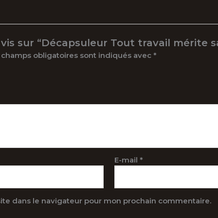
avis sur “Décapsuleur Tout travail mérite s
 champs obligatoires sont indiqués avec
*
E-mail
*
ite dans le navigateur pour mon prochain commentaire.