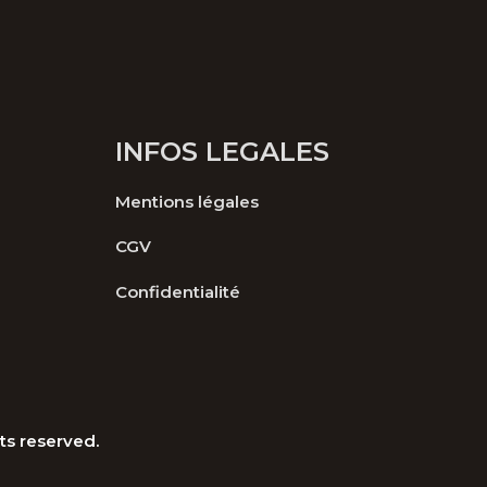
ieurs
ations.
ions
vent
INFOS LEGALES
sies
Mentions légales
e
CGV
uit
Confidentialité
hts reserved.