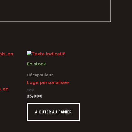
En stock
Décapsuleur
Luge personalisée
, en
Note
25,00
€
0
sur
5
AJOUTER AU PANIER
uit