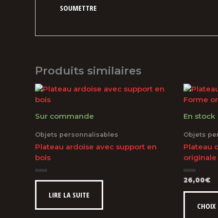
Produits similaires
Sur commande
En stock
Objets personnalisables
Objets pe
Plateau ardoise avec support en
Plateau 
bois
originale
Note
Note
26,00
€
0
0
sur
sur
LIRE LA SUITE
5
5
CHOIX