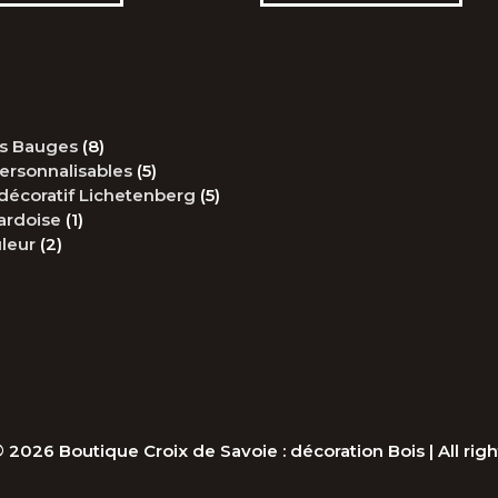
plusieurs
plus
variations.
vari
Les
Les
options
opt
peuvent
peu
être
être
8
es Bauges
8
choisies
choi
produits
5
ersonnalisables
5
sur
sur
produits
5
décoratif Lichetenberg
5
la
la
1
produits
ardoise
1
page
pag
2
produit
leur
2
du
du
produits
produit
prod
© 2026
Boutique Croix de Savoie : décoration Bois
| All rig