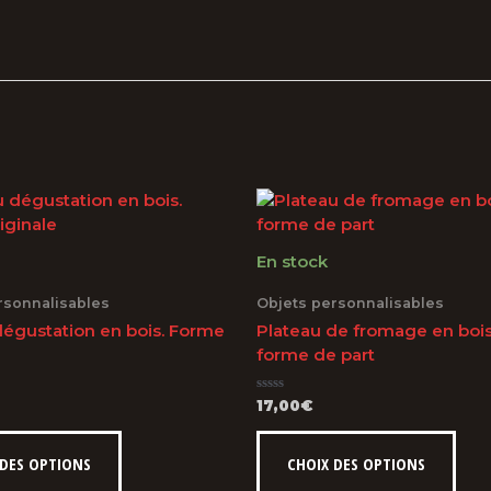
En stock
rsonnalisables
Objets personnalisables
dégustation en bois. Forme
Plateau de fromage en bois
forme de part
Note
17,00
€
0
sur
Ce
Ce
5
produit
prod
 DES OPTIONS
CHOIX DES OPTIONS
a
a