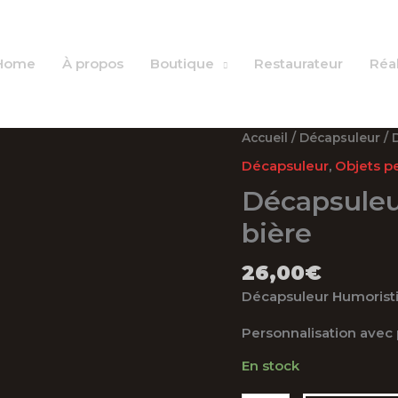
Home
À propos
Boutique
Restaurateur
Réal
Accueil
/
Décapsuleur
/ 
Décapsuleur
,
Objets p
Décapsuleur
bière
26,00
€
Décapsuleur Humoristiq
Personnalisation ave
En stock